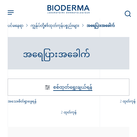
Skip
to
main
content
ပင်မနေရာ
ကျွန်ုပ်တို့၏ထုတ်ကုန်ပစ္စည်းများ
အရေပြားအခေါက်
အရေပြားအခေါက်
ခြင်း
း
စစ်ထုတ်‌ရွေးချယ်ရန်
်းများ
အသေးစိတ်ရှာဖွေရန်
2 ထုတ်ကုန်
2 ထုတ်ကုန်