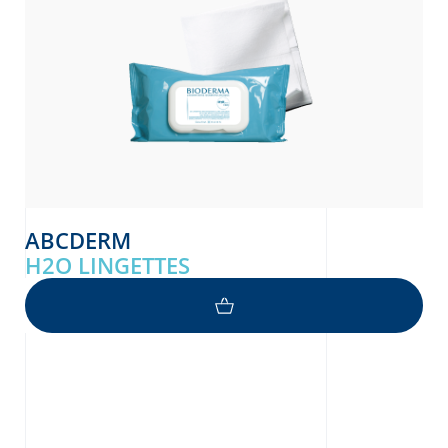
ABCDERM
H2O LINGETTES
ကျန်းမာသောအသားအရေအတွက်ကျွန်ုပ်တို့ကတိပေး
နိုင်သော အချက်များ