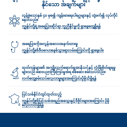
နိုင်သော အချက်များ
လွန်ခဲ့သောနှစ် ၄၀ မှစ၍ ကျန်းမာရေးပါရဂူများနှင့် တွဲဖက်၍ လုပ်ကိုင်
နေပါသည်။
ကျွန်ုပ်တို့ရဲ့အရေပြားဆိုင်ရာ ကူညီနိုင်မှုကို ရှာဖွေတွေ့ရှိရန်
အရေပြားကိုအလွန်အလေးအနက်ထားမှု
ကျွန်ုပ်တို့၏ဇီဝဂေဟစနစ်သွားရာလမ်း‌ကြောင်းကို ရှာဖွေပါ။
ထုတ်ကုန်များ၏ အကျိုးသက်ရောက်မှုအာနိသင်နှင့် လုံခြုံစိတ်ချရမှု
များသည် ဆေးပညာကြီးကြပ်မှုအရ စစ်ဆေး စမ်းသပ်သည်။
လက်တွေ့စမ်းသပ်လေ့လာမှုများအ‌‌‌ကြောင်းပိုမိုသိရှိရန်
ပြင်သစ်နိုင်ငံတွင်ထုတ်သည့်
ကျွန်ုပ်တို့၏ပြင်သစ်အရည်အသွေးနှင့်ဒီဇိုင်းများအကြောင်း ပိုမို
လေ့လာသိရှိရန်