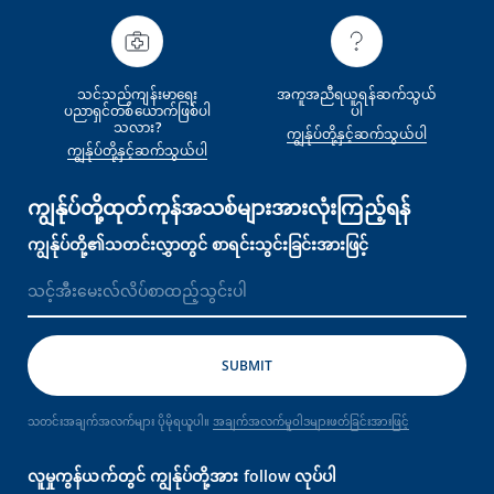
သင်သည်ကျန်းမာရေး
အကူအညီရယူရန်ဆက်သွယ်
ပညာရှင်တစ်‌ယောက်ဖြစ်ပါ
ပါ
သလား?
ကျွန်ုပ်တို့နှင့်ဆက်သွယ်ပါ
ကျွန်ုပ်တို့နှင့်ဆက်သွယ်ပါ
ကျွန်ုပ်တို့ထုတ်ကုန်အသစ်များအားလုံးကြည့်ရန်
ကျွန်ုပ်တို့၏သတင်းလွှာတွင် စာရင်းသွင်းခြင်းအားဖြင့်
သတင်းအချက်အလက်များ ပိုမိုရယူပါ။
အချက်အလက်မူဝါဒများဖတ်ခြင်းအားဖြင့်
လူမှုကွန်ယက်တွင် ကျွန်ုပ်တို့အား follow လုပ်ပါ