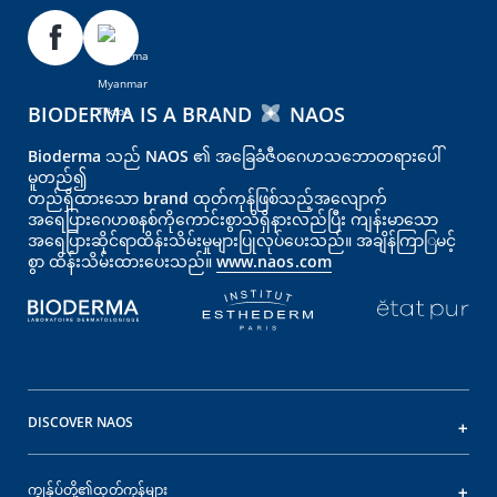
BIODERMA IS A BRAND
NAOS
Bioderma သည် NAOS ၏ အခြေခံဇီဝဂေဟသဘောတရားပေါ်
မူတည်၍
တည်ရှိထားသော brand ထုတ်ကုန်ဖြစ်သည့်အလျောက်
အရေပြား‌‌‌‌ဂေဟစနစ်ကိုကောင်းစွာသိရှိနားလည်ပြီး ကျန်းမာသော
အရေပြားဆိုင်ရာထိန်းသိမ်းမှုများပြုလုပ်ပေးသည်။ အချိန်ကြာြမင့်
စွာ ထိန်းသိမ်းထားပေးသည်။
www.naos.com
DISCOVER NAOS
ကျွန်ုပ်တို့၏ထုတ်ကုန်များ