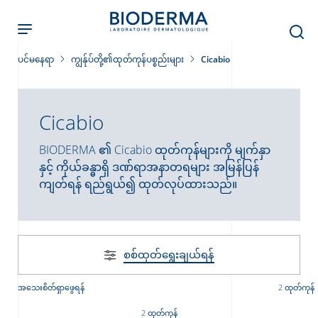
Skip
to
main
content
ပင်မနေရာ
ကျွန်ုပ်တို့၏ထုတ်ကုန်ပစ္စည်းများ
Cicabio
Cicabio
ခြင်း
BIODERMA ၏ Cicabio ထုတ်ကုန်များကို မျက်နှာ
နှင့် ကိုယ်ခန္ဓာရှိ ဒဏ်ရာအနာတရများ အမြန်ပြန်
ကျတ်ရန် ရည်ရွယ်၍ ထုတ်လုပ်ထားသည်။
း
်းများ
စစ်ထုတ်‌ရွေးချယ်ရန်
အသေးစိတ်ရှာဖွေရန်
2 ထုတ်ကုန်
2 ထုတ်ကုန်