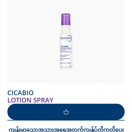
CICABIO
LOTION SPRAY
ကျန်းမာသောအသားအရေအတွက်ကျွန်ုပ်တို့ကတိပေး