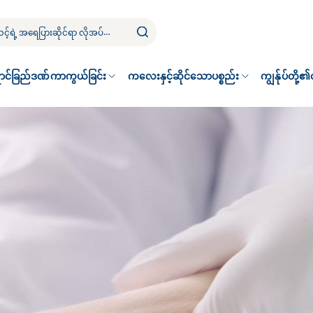
ာင်ခြည်ဒဏ်ကာကွယ်ခြင်း
ကလေးနှင့်ဆိုင်သောပစ္စည်း
ကျွန်ုပ်တို့