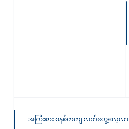
အကြီးစား စနစ်တကျ လက်တွေ့လေ့လာမ