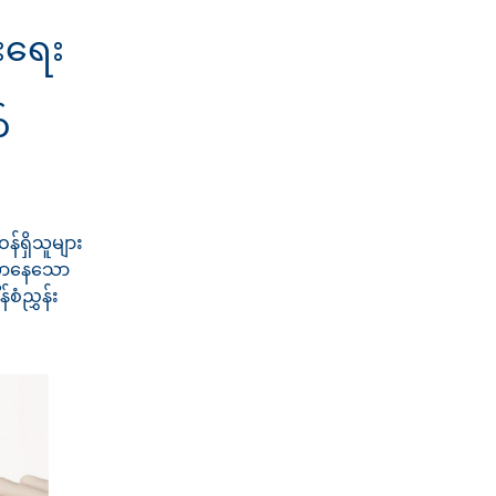
းရေး
်
န်ရှိသူများ
့လာနေသော
စံညွှန်း