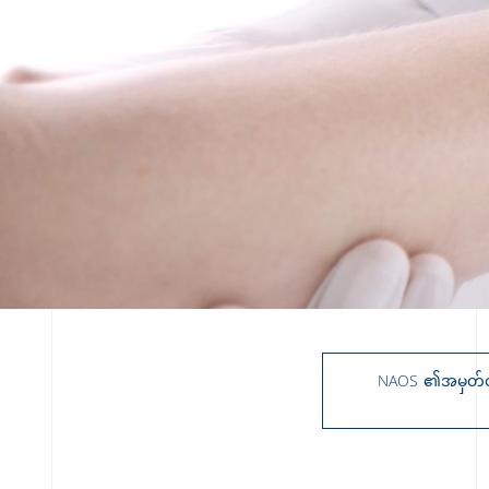
NAOS ၏အမှတ်တံဆိ