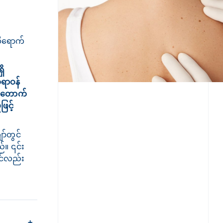
်ထိရောက်
ှိ
ရာဝန်
ပ်အတောက်
ြင့်
ာ်တွင်
ည်။ ၎င်း
ွင်လည်း