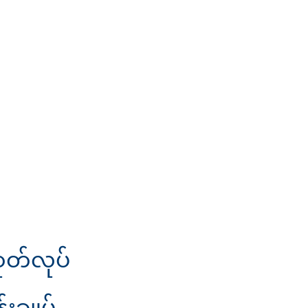
 ထုတ်လုပ်
းချုပ်