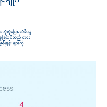
ုံးစုံခြေရာခံနိုင်မှု
ခုခြင်းစီသည် တင်း
ံနှုန်း များကို