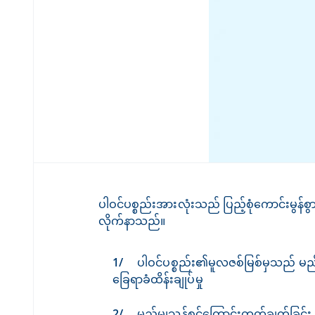
ပါဝင်ပစ္စည်းအားလုံးသည် ပြည့်စုံကောင်းမွန
လိုက်နာသည်။
ပါဝင်ပစ္စည်း၏မူလဇစ်မြစ်မှသည် မည်
ခြေရာခံထိန်းချုပ်မှု
မည်မျှသန့်စင်ကြောင်းတွက်ချက်ခြင်း