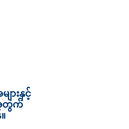
ျားနှင့်
အတွက်
်။