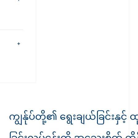
ကျွန်ုပ်တို့၏ ရွေးချယ်ခြင်းနှင့်
ခြင်းလုပ်ငန်းကို အသေးစိတ် ထိန်