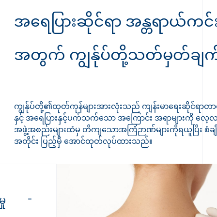
အရေပြားဆိုင်ရာ အန္တရာယ်ကင်
အတွက် ကျွန်ုပ်တို့သတ်မှတ်ချက
ကျွန်ုပ်တို့၏ထုတ်ကုန်များအားလုံးသည် ကျန်းမာရေးဆိုင်ရာတာဝ
နှင့် အရေပြားနှင့်ပက်သက်သော အကြောင်း အရာများကို လေ
အဖွဲ့အစည်းများထံမှ တိကျသောအကြံဉာဏ်များကိုရယူပြိး စံချိန်
အတိုင်း ပြည့်မှီ အောင်ထုတ်လုပ်ထားသည်။
ှု