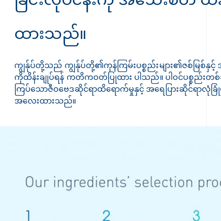
ထားသည်။
ကျွန်ုပ်တို့သည် ကျွန်ုပ်တို့၏ကုန်ကြမ်းပစ္စည်းများ၏ဇစ်မြစ်နှင့် အလ
ကိုထိန်းချုပ်ရန် ကတိကဝတ်ပြုထား ပါသည်။ ပါဝင်ပစ္စည်းတစ်
ကြပ်သောဇီဝဗေဒဆိုင်ရာထိရောက်မှုနှင့် အရေပြားဆိုင်ရာလုံခြုံမှုစ
အလေးထားသည်။