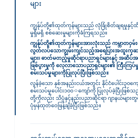
များ
ကျွန်ုပ်တို့၏ထုတ်ကုန်များသည် လုံခြုံစိတ်ချရမှုနှင့
မှုရှိမရှိ စစ်ဆေးမှုများကိုခံကြရသည်။
ကျွန်ုပ်တို့၏ထုတ်ကုန်များအားလုံးသည် ကမ္ဘာတဝှမ်းရ
လွတ်လပ်သောကျွမ်းကျင်သည့်အရေပြားအထူးကုဆ
များ၊ ဓာတ်မတည့်မှုဆိုင်ရာပညာရှင်များနှင့် အဆိ
ဖြစ်ပွားမှုကို လေ့လာသောပညာရှင်များ၏ ကြီးကြပ်မှုဖ
စမ်းသပ်မှုများကိုပြုလုပ်ပြီးဖြစ်သည်။
လွန်ခဲ့သော နှစ်အနည်းငယ်အတွင်း နိုင်ငံပေါင်း၃၀ကျေ
စမ်းသပ်မှုပေါင်း၁၀၀
၀
ကျော်ကို ပြုလုပ်ခဲ့ပြီးဖြစ်သ
တို့ကိုလည်း သိပ္ပံနှင့်နည်းပညာဆိုင်ရာ ဂျာနယ်များတ
ပုံမှန်ထုတ်ဝေဖြန့်ချိခဲ့ပြီးဖြစ်သည်။