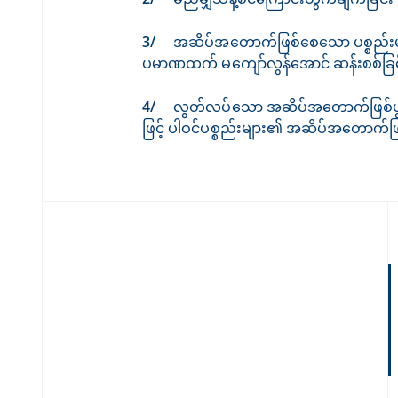
အဆိပ်အတောက်ဖြစ်စေသော ပစ္စည်းမျာ
ပမာဏထက် မကျော်လွန်အောင် ဆန်းစစ်ခြင
လွတ်လပ်သော အဆိပ်အတောက်ဖြစ်ပွ
ဖြင့် ပါဝင်ပစ္စည်းများ၏ အဆိပ်အတောက်ဖြ