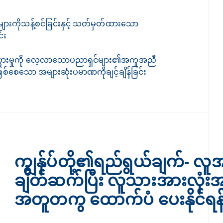
းကိုသန့်စင်ခြင်းနှင့် သတ်မှတ်ထားသော
်း
ားမှုကို လေ့လာသောပညာရှင်များ၏အကူအညီ
စ်စေသော အများဆုံးပမာဏကိုချင့်ချိန်ခြင်း
ကျွန်ုပ်တို့၏ရည်ရွယ်ချက်
-
လူအမ
ချိတ်ဆက်ပြီး လူသားအားလုံး
အတူတကွ ထောက်ပံ ပေးနိုင်ရန