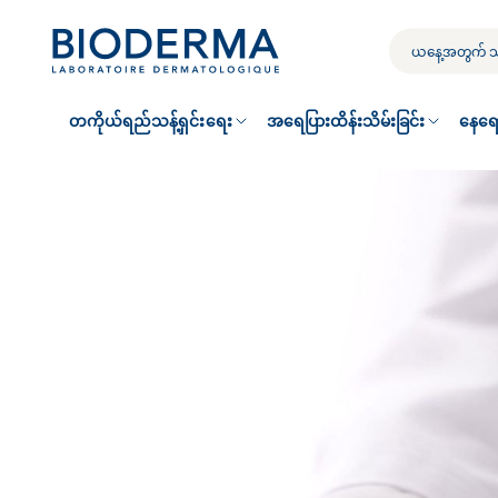
Skip
to
သင့်
main
ရှာဖွေ
content
မှု
တကိုယ်ရည်သန့်ရှင်းရေး
အရေပြားထိန်းသိမ်းခြင်း
နေရေ