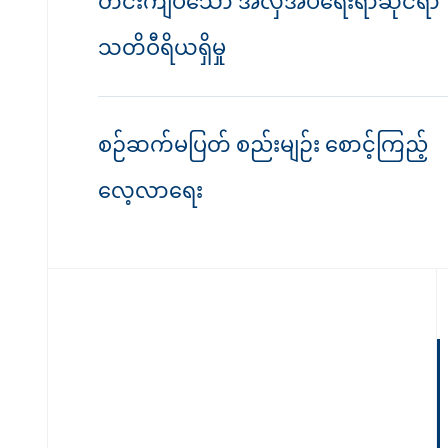
တင်းကျပ်သော အလှအပရေးရာဆိုင်ရာ
သတိဝီရိယရှိမှု
စဉ်ဆက်မပြတ် စည်းမျဉ်း စောင့်ကြည့်
လေ့လာရေး