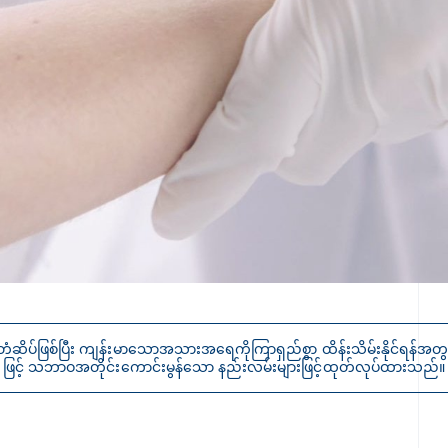
ပ်ဖြစ်ပြီး ကျန်းမာသောအသားအရေကိုကြာရှည်စွာ ထိန်းသိမ်းနိုင်ရန်အတွက်
ဖြင့် သဘာဝအတိုင်းကောင်းမွန်သော နည်းလမ်းများဖြင့်ထုတ်လုပ်ထားသည်။