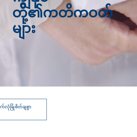
တို့၏ကတိကဝတ်
များ
လုံခြုံစိတ်ချစွာ