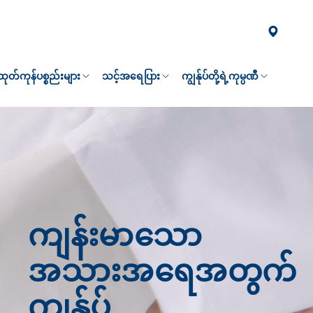
၏ထုတ်ကုန်ပစ္စည်းများ
သင့်အရေပြား
ကျွန်ုပ်တို့ရဲ့ကုမ္ပဏီ
ကျန်းမာသော
အသားအရေအတွက်
ကျွန်ုပ်