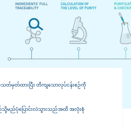
်စွာသတ်မှတ်ထားပြီး တိကျသောလုပ်ငန်းစဉ်ကို
သို့မည်ပုံပြောင်းလဲသွားသည်အထိ အလုံးစုံ