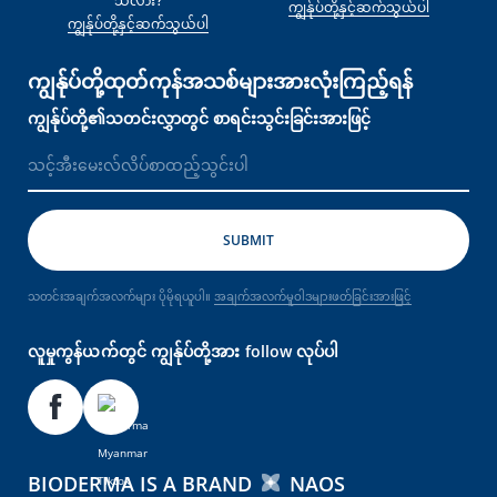
သလား?
ကျွန်ုပ်တို့နှင့်ဆက်သွယ်ပါ
ကျွန်ုပ်တို့နှင့်ဆက်သွယ်ပါ
ကျွန်ုပ်တို့ထုတ်ကုန်အသစ်များအားလုံးကြည့်ရန်
ကျွန်ုပ်တို့၏သတင်းလွှာတွင် စာရင်းသွင်းခြင်းအားဖြင့်
သတင်းအချက်အလက်များ ပိုမိုရယူပါ။
အချက်အလက်မူဝါဒများဖတ်ခြင်းအားဖြင့်
လူမှုကွန်ယက်တွင် ကျွန်ုပ်တို့အား follow လုပ်ပါ
BIODERMA IS A BRAND
NAOS