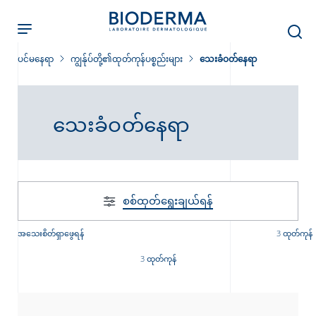
Skip
to
main
content
ပင်မနေရာ
ကျွန်ုပ်တို့၏ထုတ်ကုန်ပစ္စည်းများ
သေးခံဝတ်နေရာ
သေးခံဝတ်နေရာ
ခြင်း
း
စစ်ထုတ်‌ရွေးချယ်ရန်
်းများ
အသေးစိတ်ရှာဖွေရန်
3 ထုတ်ကုန်
3 ထုတ်ကုန်