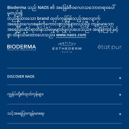
Bioderma သည် NAOS ၏ အခြေခံဇီဝဂေဟသဘောတရားပေါ်
မူတည်၍
တည်ရှိထားသော brand ထုတ်ကုန်ဖြစ်သည့်အလျောက်
အရေပြား‌‌‌‌ဂေဟစနစ်ကိုကောင်းစွာသိရှိနားလည်ပြီး ကျန်းမာသော
အရေပြားဆိုင်ရာထိန်းသိမ်းမှုများပြုလုပ်ပေးသည်။ အချိန်ကြာြမင့်
စွာ ထိန်းသိမ်းထားပေးသည်။
www.naos.com
DISCOVER NAOS
ကျွန်ုပ်တို့၏ထုတ်ကုန်များ
သင့်အရေပြားကျန်းမာရေး