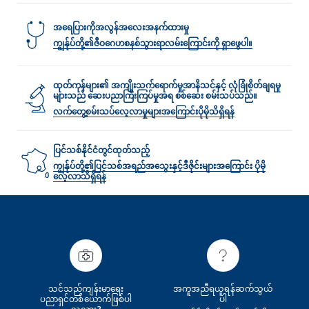
အရေပြားကိုအလွန်အလေးအနက်ထားမှု
ကျွန်ုပ်တို့၏ဇီဝဂေဟစနစ်သွားရာလမ်း‌ကြောင်းကို ရှာဖွေပါ။
ထုတ်ကုန်များ၏ အကျိုးသက်ရောက်မှုအာနိသင်နှင့် လုံခြုံစိတ်ချရမှု
များသည် ဆေးပညာကြီးကြပ်မှုအရ စစ်ဆေး စမ်းသပ်သည်။
လက်တွေ့စမ်းသပ်လေ့လာမှုများအ‌‌‌ကြောင်းပိုမိုသိရှိရန်
ပြင်သစ်နိုင်ငံတွင်ထုတ်သည့်
ကျွန်ုပ်တို့၏ပြင်သစ်အရည်အသွေးနှင့်ဒီဇိုင်းများအကြောင်း ပိုမို
လေ့လာသိရှိရန်
သင်သည်ကျန်းမာရေး
အကူအညီရယူရန်ဆက်သွယ်
ပညာရှင်တစ်‌ယောက်ဖြစ်ပါ
ပါ