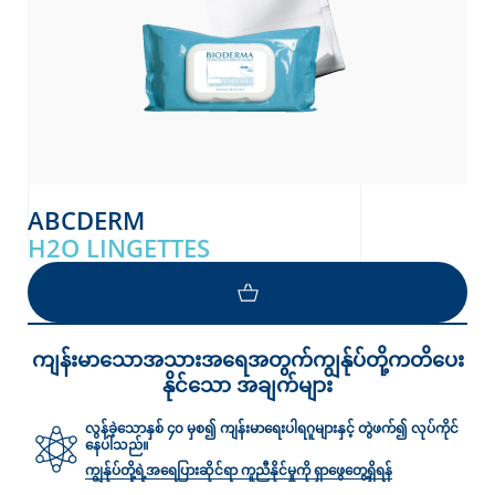
ABCDERM
H2O LINGETTES
ကျန်းမာသောအသားအရေအတွက်ကျွန်ုပ်တို့ကတိပေး
နိုင်သော အချက်များ
လွန်ခဲ့သောနှစ် ၄၀ မှစ၍ ကျန်းမာရေးပါရဂူများနှင့် တွဲဖက်၍ လုပ်ကိုင်
နေပါသည်။
ကျွန်ုပ်တို့ရဲ့အရေပြားဆိုင်ရာ ကူညီနိုင်မှုကို ရှာဖွေတွေ့ရှိရန်