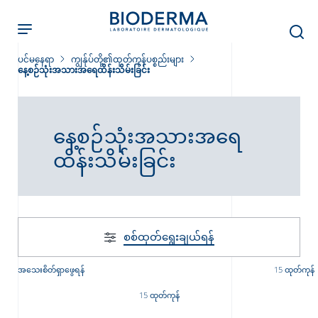
Skip
to
main
content
ပင်မနေရာ
ကျွန်ုပ်တို့၏ထုတ်ကုန်ပစ္စည်းများ
နေ့စဉ်သုံးအသားအရေထိန်းသိမ်းခြင်း
နေ့စဉ်သုံးအသားအရေ
ခြင်း
ထိန်းသိမ်းခြင်း
း
်းများ
စစ်ထုတ်‌ရွေးချယ်ရန်
အသေးစိတ်ရှာဖွေရန်
15 ထုတ်ကုန်
15 ထုတ်ကုန်