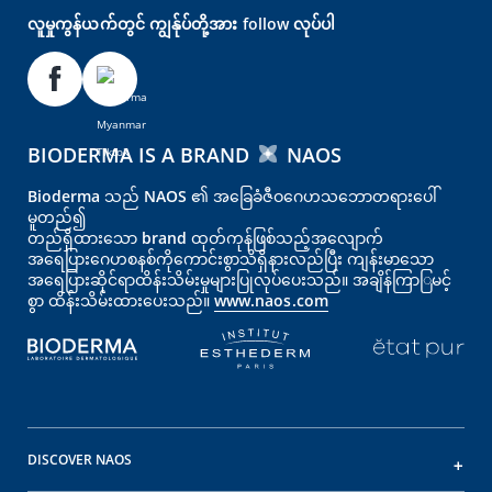
လူမှုကွန်ယက်တွင် ကျွန်ုပ်တို့အား follow လုပ်ပါ
BIODERMA IS A BRAND
NAOS
Bioderma သည် NAOS ၏ အခြေခံဇီဝဂေဟသဘောတရားပေါ်
မူတည်၍
တည်ရှိထားသော brand ထုတ်ကုန်ဖြစ်သည့်အလျောက်
အရေပြား‌‌‌‌ဂေဟစနစ်ကိုကောင်းစွာသိရှိနားလည်ပြီး ကျန်းမာသော
အရေပြားဆိုင်ရာထိန်းသိမ်းမှုများပြုလုပ်ပေးသည်။ အချိန်ကြာြမင့်
စွာ ထိန်းသိမ်းထားပေးသည်။
www.naos.com
DISCOVER NAOS