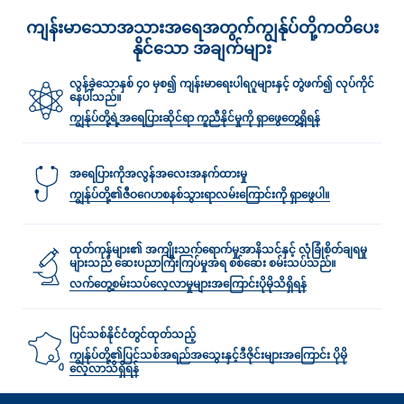
LOAD MORE
ကျန်းမာသောအသားအရေအတွက်ကျွန်ုပ်တို့ကတိပေး
နိုင်သော အချက်များ
လွန်ခဲ့သောနှစ် ၄၀ မှစ၍ ကျန်းမာရေးပါရဂူများနှင့် တွဲဖက်၍ လုပ်ကိုင်
နေပါသည်။
ကျွန်ုပ်တို့ရဲ့အရေပြားဆိုင်ရာ ကူညီနိုင်မှုကို ရှာဖွေတွေ့ရှိရန်
အရေပြားကိုအလွန်အလေးအနက်ထားမှု
ကျွန်ုပ်တို့၏ဇီဝဂေဟစနစ်သွားရာလမ်း‌ကြောင်းကို ရှာဖွေပါ။
ထုတ်ကုန်များ၏ အကျိုးသက်ရောက်မှုအာနိသင်နှင့် လုံခြုံစိတ်ချရမှု
များသည် ဆေးပညာကြီးကြပ်မှုအရ စစ်ဆေး စမ်းသပ်သည်။
လက်တွေ့စမ်းသပ်လေ့လာမှုများအ‌‌‌ကြောင်းပိုမိုသိရှိရန်
ပြင်သစ်နိုင်ငံတွင်ထုတ်သည့်
ကျွန်ုပ်တို့၏ပြင်သစ်အရည်အသွေးနှင့်ဒီဇိုင်းများအကြောင်း ပိုမို
လေ့လာသိရှိရန်