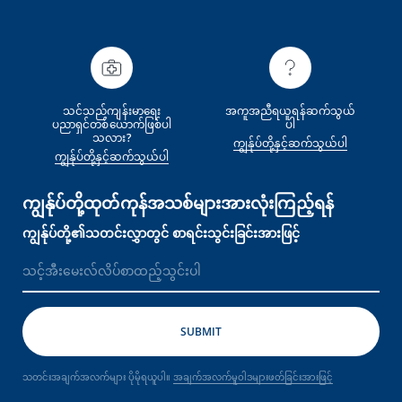
သင်သည်ကျန်းမာရေး
အကူအညီရယူရန်ဆက်သွယ်
ပညာရှင်တစ်‌ယောက်ဖြစ်ပါ
ပါ
သလား?
ကျွန်ုပ်တို့နှင့်ဆက်သွယ်ပါ
ကျွန်ုပ်တို့နှင့်ဆက်သွယ်ပါ
ကျွန်ုပ်တို့ထုတ်ကုန်အသစ်များအားလုံးကြည့်ရန်
ကျွန်ုပ်တို့၏သတင်းလွှာတွင် စာရင်းသွင်းခြင်းအားဖြင့်
သတင်းအချက်အလက်များ ပိုမိုရယူပါ။
အချက်အလက်မူဝါဒများဖတ်ခြင်းအားဖြင့်