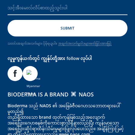
သတင်းအချက်အလက်များ ပိုမိုရယူပါ။
အချက်အလက်မူဝါဒများဖတ်ခြင်းအားဖြင့်
လူမှုကွန်ယက်တွင် ကျွန်ုပ်တို့အား follow လုပ်ပါ
BIODERMA IS A BRAND
NAOS
Bioderma သည် NAOS ၏ အခြေခံဇီဝဂေဟသဘောတရားပေါ်
မူတည်၍
တည်ရှိထားသော brand ထုတ်ကုန်ဖြစ်သည့်အလျောက်
အရေပြား‌‌‌‌ဂေဟစနစ်ကိုကောင်းစွာသိရှိနားလည်ပြီး ကျန်းမာသော
အရေပြားဆိုင်ရာထိန်းသိမ်းမှုများပြုလုပ်ပေးသည်။ အချိန်ကြာြမင့်
စွာ ထိန်းသိမ်းထားပေးသည်။
www.naos.com