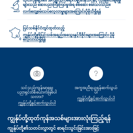
ထုတ်ကုန်များ၏ အကျိုးသက်ရောက်မှုအာနိသင်နှင့် လုံခြုံစိတ်ချရမှု
များသည် ဆေးပညာကြီးကြပ်မှုအရ စစ်ဆေး စမ်းသပ်သည်။
လက်တွေ့စမ်းသပ်လေ့လာမှုများအ‌‌‌ကြောင်းပိုမိုသိရှိရန်
ပြင်သစ်နိုင်ငံတွင်ထုတ်သည့်
ကျွန်ုပ်တို့၏ပြင်သစ်အရည်အသွေးနှင့်ဒီဇိုင်းများအကြောင်း ပိုမို
လေ့လာသိရှိရန်
သင်သည်ကျန်းမာရေး
အကူအညီရယူရန်ဆက်သွယ်
ပညာရှင်တစ်‌ယောက်ဖြစ်ပါ
ပါ
သလား?
ကျွန်ုပ်တို့နှင့်ဆက်သွယ်ပါ
ကျွန်ုပ်တို့နှင့်ဆက်သွယ်ပါ
ကျွန်ုပ်တို့ထုတ်ကုန်အသစ်များအားလုံးကြည့်ရန်
ကျွန်ုပ်တို့၏သတင်းလွှာတွင် စာရင်းသွင်းခြင်းအားဖြင့်