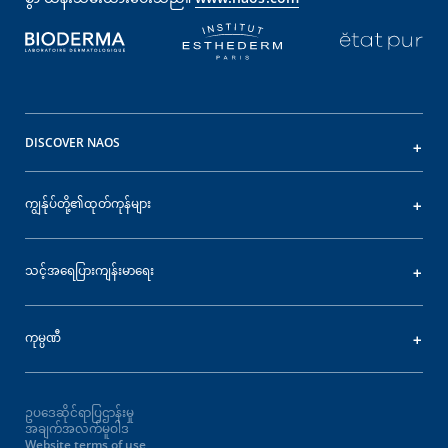
DISCOVER NAOS
ကျွန်ုပ်တို့၏ထုတ်ကုန်များ
သင့်အရေပြားကျန်းမာရေး
ကုမ္ပဏီ
ဥပဒေဆိုင်ရာပြဌာန်းမှု
အချက်အလက်မူဝါဒ
Website terms of use