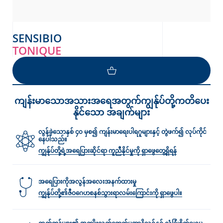
SENSIBIO
TONIQUE
ကျန်းမာသောအသားအရေအတွက်ကျွန်ုပ်တို့ကတိပေး
နိုင်သော အချက်များ
လွန်ခဲ့သောနှစ် ၄၀ မှစ၍ ကျန်းမာရေးပါရဂူများနှင့် တွဲဖက်၍ လုပ်ကိုင်
နေပါသည်။
ကျွန်ုပ်တို့ရဲ့အရေပြားဆိုင်ရာ ကူညီနိုင်မှုကို ရှာဖွေတွေ့ရှိရန်
အရေပြားကိုအလွန်အလေးအနက်ထားမှု
ကျွန်ုပ်တို့၏ဇီဝဂေဟစနစ်သွားရာလမ်း‌ကြောင်းကို ရှာဖွေပါ။