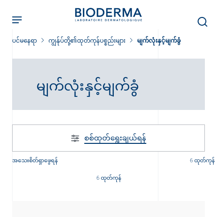
Skip
to
main
content
ပင်မနေရာ
ကျွန်ုပ်တို့၏ထုတ်ကုန်ပစ္စည်းများ
မျက်လုံးနှင့်မျက်ခွံ
မျက်လုံးနှင့်မျက်ခွံ
ခြင်း
း
စစ်ထုတ်‌ရွေးချယ်ရန်
်းများ
အသေးစိတ်ရှာဖွေရန်
6 ထုတ်ကုန်
6 ထုတ်ကုန်