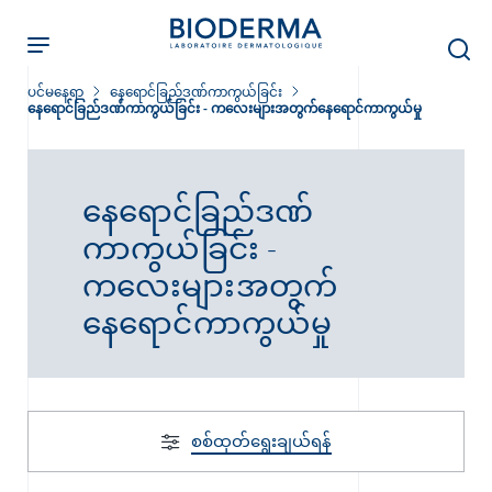
Skip
to
main
content
ပင်မနေရာ
နေရောင်ခြည်ဒဏ်ကာကွယ်ခြင်း
နေရောင်ခြည်ဒဏ်ကာကွယ်ခြင်း - ကလေးများအတွက်နေရောင်ကာကွယ်မှု
နေရောင်ခြည်ဒဏ်
ခြင်း
ကာကွယ်ခြင်း -
ကလေးများအတွက်
း
နေရောင်ကာကွယ်မှု
်းများ
စစ်ထုတ်‌ရွေးချယ်ရန်