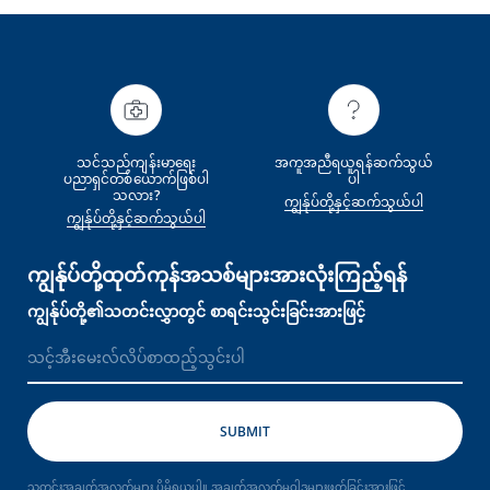
သင်သည်ကျန်းမာရေး
အကူအညီရယူရန်ဆက်သွယ်
ပညာရှင်တစ်‌ယောက်ဖြစ်ပါ
ပါ
သလား?
ကျွန်ုပ်တို့နှင့်ဆက်သွယ်ပါ
ကျွန်ုပ်တို့နှင့်ဆက်သွယ်ပါ
ကျွန်ုပ်တို့ထုတ်ကုန်အသစ်များအားလုံးကြည့်ရန်
ကျွန်ုပ်တို့၏သတင်းလွှာတွင် စာရင်းသွင်းခြင်းအားဖြင့်
သတင်းအချက်အလက်များ ပိုမိုရယူပါ။
အချက်အလက်မူဝါဒများဖတ်ခြင်းအားဖြင့်