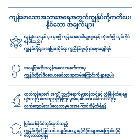
ကျန်းမာသောအသားအရေအတွက်ကျွန်ုပ်တို့ကတိပေး
နိုင်သော အချက်များ
လွန်ခဲ့သောနှစ် ၄၀ မှစ၍ ကျန်းမာရေးပါရဂူများနှင့် တွဲဖက်၍ လုပ်ကိုင်
နေပါသည်။
ကျွန်ုပ်တို့ရဲ့အရေပြားဆိုင်ရာ ကူညီနိုင်မှုကို ရှာဖွေတွေ့ရှိရန်
အရေပြားကိုအလွန်အလေးအနက်ထားမှု
ကျွန်ုပ်တို့၏ဇီဝဂေဟစနစ်သွားရာလမ်း‌ကြောင်းကို ရှာဖွေပါ။
ထုတ်ကုန်များ၏ အကျိုးသက်ရောက်မှုအာနိသင်နှင့် လုံခြုံစိတ်ချရမှု
များသည် ဆေးပညာကြီးကြပ်မှုအရ စစ်ဆေး စမ်းသပ်သည်။
လက်တွေ့စမ်းသပ်လေ့လာမှုများအ‌‌‌ကြောင်းပိုမိုသိရှိရန်
ပြင်သစ်နိုင်ငံတွင်ထုတ်သည့်
ကျွန်ုပ်တို့၏ပြင်သစ်အရည်အသွေးနှင့်ဒီဇိုင်းများအကြောင်း ပိုမို
လေ့လာသိရှိရန်