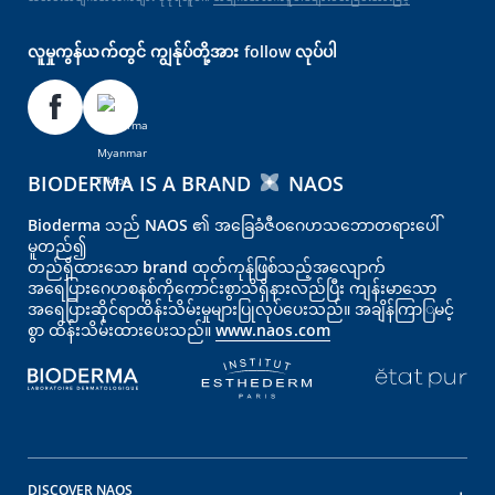
လူမှုကွန်ယက်တွင် ကျွန်ုပ်တို့အား follow လုပ်ပါ
BIODERMA IS A BRAND
NAOS
Bioderma သည် NAOS ၏ အခြေခံဇီဝဂေဟသဘောတရားပေါ်
မူတည်၍
တည်ရှိထားသော brand ထုတ်ကုန်ဖြစ်သည့်အလျောက်
အရေပြား‌‌‌‌ဂေဟစနစ်ကိုကောင်းစွာသိရှိနားလည်ပြီး ကျန်းမာသော
အရေပြားဆိုင်ရာထိန်းသိမ်းမှုများပြုလုပ်ပေးသည်။ အချိန်ကြာြမင့်
စွာ ထိန်းသိမ်းထားပေးသည်။
www.naos.com
DISCOVER NAOS