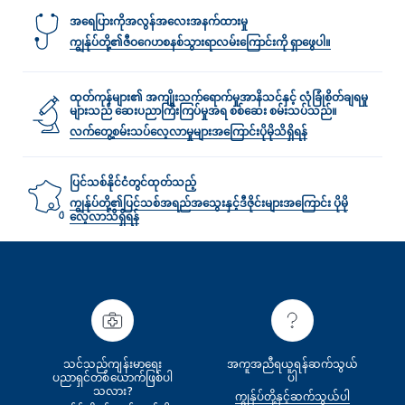
အရေပြားကိုအလွန်အလေးအနက်ထားမှု
ကျွန်ုပ်တို့၏ဇီဝဂေဟစနစ်သွားရာလမ်း‌ကြောင်းကို ရှာဖွေပါ။
ထုတ်ကုန်များ၏ အကျိုးသက်ရောက်မှုအာနိသင်နှင့် လုံခြုံစိတ်ချရမှု
များသည် ဆေးပညာကြီးကြပ်မှုအရ စစ်ဆေး စမ်းသပ်သည်။
လက်တွေ့စမ်းသပ်လေ့လာမှုများအ‌‌‌ကြောင်းပိုမိုသိရှိရန်
ပြင်သစ်နိုင်ငံတွင်ထုတ်သည့်
ကျွန်ုပ်တို့၏ပြင်သစ်အရည်အသွေးနှင့်ဒီဇိုင်းများအကြောင်း ပိုမို
လေ့လာသိရှိရန်
သင်သည်ကျန်းမာရေး
အကူအညီရယူရန်ဆက်သွယ်
ပညာရှင်တစ်‌ယောက်ဖြစ်ပါ
ပါ
သလား?
ကျွန်ုပ်တို့နှင့်ဆက်သွယ်ပါ