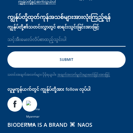
ကျွန်ုပ်တို့နှင့်ဆက်သွယ်ပါ
ကျွန်ုပ်တို့ထုတ်ကုန်အသစ်များအားလုံးကြည့်ရန်
ကျွန်ုပ်တို့၏သတင်းလွှာတွင် စာရင်းသွင်းခြင်းအားဖြင့်
သတင်းအချက်အလက်များ ပိုမိုရယူပါ။
အချက်အလက်မူဝါဒများဖတ်ခြင်းအားဖြင့်
လူမှုကွန်ယက်တွင် ကျွန်ုပ်တို့အား follow လုပ်ပါ
BIODERMA IS A BRAND
NAOS