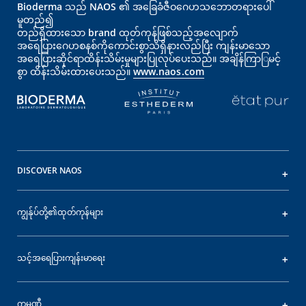
Bioderma သည် NAOS ၏ အခြေခံဇီဝဂေဟသဘောတရားပေါ်
မူတည်၍
တည်ရှိထားသော brand ထုတ်ကုန်ဖြစ်သည့်အလျောက်
အရေပြား‌‌‌‌ဂေဟစနစ်ကိုကောင်းစွာသိရှိနားလည်ပြီး ကျန်းမာသော
အရေပြားဆိုင်ရာထိန်းသိမ်းမှုများပြုလုပ်ပေးသည်။ အချိန်ကြာြမင့်
စွာ ထိန်းသိမ်းထားပေးသည်။
www.naos.com
DISCOVER NAOS
ကျွန်ုပ်တို့၏ထုတ်ကုန်များ
သင့်အရေပြားကျန်းမာရေး
ကုမ္ပဏီ