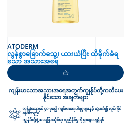
ATODERM
လွန်စွာခြောက်သွေ့၊ ယားယံပြီး ထိခိုက်ခံရ
သော အသားအရေ
ကျန်းမာသောအသားအရေအတွက်ကျွန်ုပ်တို့ကတိပေး
နိုင်သော အချက်များ
လွန်ခဲ့သောနှစ် ၄၀ မှစ၍ ကျန်းမာရေးပါရဂူများနှင့် တွဲဖက်၍ လုပ်ကိုင်
နေပါသည်။
ကျွန်ုပ်တို့ရဲ့အရေပြားဆိုင်ရာ ကူညီနိုင်မှုကို ရှာဖွေတွေ့ရှိရန်