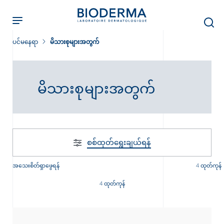
Skip
to
main
content
ပင်မနေရာ
မိသားစုများအတွက်
မိသားစုများအတွက်
ခြင်း
း
စစ်ထုတ်‌ရွေးချယ်ရန်
်းများ
အသေးစိတ်ရှာဖွေရန်
4 ထုတ်ကုန်
4 ထုတ်ကုန်