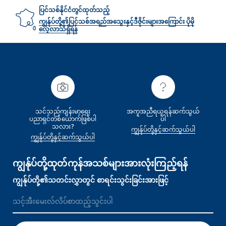
ပြင်သစ်နိုင်ငံတွင်ထုတ်သည့်
ကျွန်ုပ်တို့၏ပြင်သစ်အရည်အသွေးနှင့်ဒီဇိုင်းများအကြောင်း ပိုမို
လေ့လာသိရှိရန်
သင်သည်ကျန်းမာရေး
အကူအညီရယူရန်ဆက်သွယ်
ပညာရှင်တစ်‌ယောက်ဖြစ်ပါ
ပါ
သလား?
ကျွန်ုပ်တို့နှင့်ဆက်သွယ်ပါ
ကျွန်ုပ်တို့နှင့်ဆက်သွယ်ပါ
ကျွန်ုပ်တို့ထုတ်ကုန်အသစ်များအားလုံးကြည့်ရန်
ကျွန်ုပ်တို့၏သတင်းလွှာတွင် စာရင်းသွင်းခြင်းအားဖြင့်