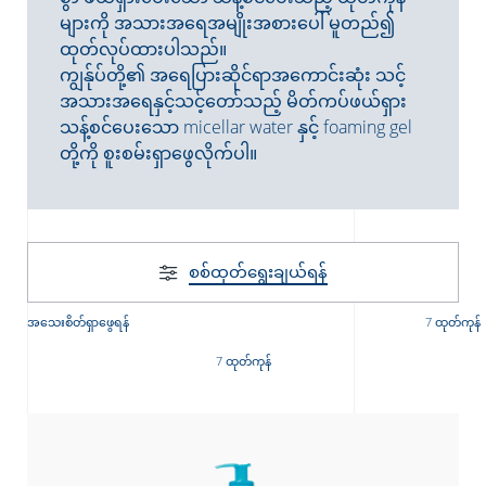
များကို အသားအရေအမျိုးအစားပေါ် မူတည်၍
ထုတ်လုပ်ထားပါသည်။
ကျွန်ုပ်တို့၏ အရေပြားဆိုင်ရာအကောင်းဆုံး သင့်
အသားအရေနှင့်သင့်တော်သည့် မိတ်ကပ်ဖယ်ရှား
သန့်စင်ပေးသော micellar water နှင့် foaming gel
တို့ကို စူးစမ်းရှာဖွေလိုက်ပါ။
စစ်ထုတ်‌ရွေးချယ်ရန်
အသေးစိတ်ရှာဖွေရန်
7 ထုတ်ကုန်
7 ထုတ်ကုန်