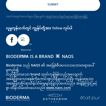
သတင်းအချက်အလက်များ ပိုမိုရယူပါ။
အချက်အလက်မူဝါဒများဖတ်ခြင်းအားဖြင့်
လူမှုကွန်ယက်တွင် ကျွန်ုပ်တို့အား follow လုပ်ပါ
BIODERMA IS A BRAND
NAOS
Bioderma သည် NAOS ၏ အခြေခံဇီဝဂေဟသဘောတရားပေါ်
မူတည်၍
တည်ရှိထားသော brand ထုတ်ကုန်ဖြစ်သည့်အလျောက်
အရေပြား‌‌‌‌ဂေဟစနစ်ကိုကောင်းစွာသိရှိနားလည်ပြီး ကျန်းမာသော
အရေပြားဆိုင်ရာထိန်းသိမ်းမှုများပြုလုပ်ပေးသည်။ အချိန်ကြာြမင့်
စွာ ထိန်းသိမ်းထားပေးသည်။
www.naos.com