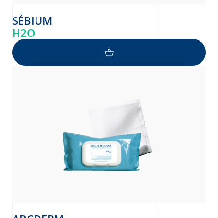
SÉBIUM
H2O