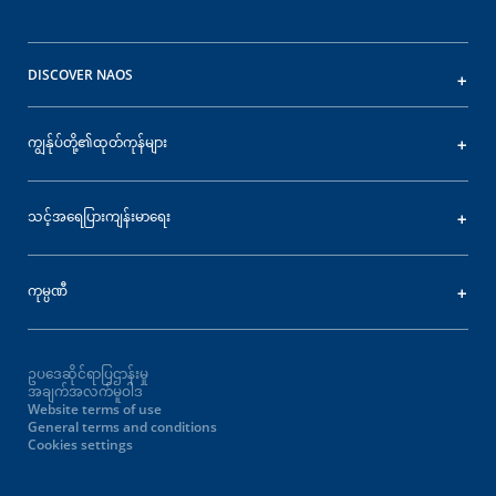
DISCOVER NAOS
ကျွန်ုပ်တို့၏ထုတ်ကုန်များ
သင့်အရေပြားကျန်းမာရေး
ကုမ္ပဏီ
ဥပဒေဆိုင်ရာပြဌာန်းမှု
အချက်အလက်မူဝါဒ
Website terms of use
General terms and conditions
Cookies settings