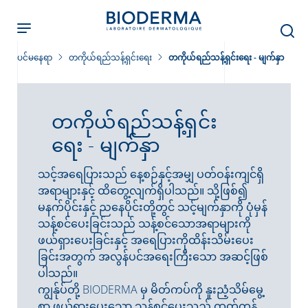
Skip
to
main
content
ပင်မနေရာ
တကိုယ်ရည်သန့်ရှင်းရေး
တကိုယ်ရည်သန့်ရှင်းရေး - မျက်နှာ
တကိုယ်ရည်သန့်ရှင်း
ရေး - မျက်နှာ
ခြင်း
သင့်အရေပြားသည် နေ့စဉ်နှင့်အမျှ ပတ်ဝန်းကျင်ရှိ
း
အရာများနှင့် ထိတွေ့လျက်ရှိပါသည်။ သို့ဖြစ်၍
မနက်ပိုင်းနှင့် ညနေပိုင်းတို့တွင် သင့်မျက်နှာကို ပုံမှန်
သန့်စင်ပေးခြင်းသည် သန့်စင်သောအရာများကို
်းများ
ဖယ်ရှားပေးခြင်းနှင့် အရေပြားကိုထိန်းသိမ်းပေး
ခြင်းအတွက် အလွန်ပင်အရေးကြီးသော အဆင့်ဖြစ်
ပါသည်။
ကျွန်ုပ်တို့ BIODERMA မှ မိတ်ကပ်ကို နူးညံ့သိမ်မွေ့
စွာ ဖယ်ရှားပေးသော သန့်စင်ပေးသည့် ထုတ်ကုန်