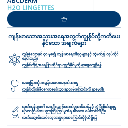
ABCDERM
H2O LINGETTES
ကျန်းမာသောအသားအရေအတွက်ကျွန်ုပ်တို့ကတိပေး
နိုင်သော အချက်များ
လွန်ခဲ့သောနှစ် ၄၀ မှစ၍ ကျန်းမာရေးပါရဂူများနှင့် တွဲဖက်၍ လုပ်ကိုင်
နေပါသည်။
ကျွန်ုပ်တို့ရဲ့အရေပြားဆိုင်ရာ ကူညီနိုင်မှုကို ရှာဖွေတွေ့ရှိရန်
အရေပြားကိုအလွန်အလေးအနက်ထားမှု
ကျွန်ုပ်တို့၏ဇီဝဂေဟစနစ်သွားရာလမ်း‌ကြောင်းကို ရှာဖွေပါ။
ထုတ်ကုန်များ၏ အကျိုးသက်ရောက်မှုအာနိသင်နှင့် လုံခြုံစိတ်ချရမှု
များသည် ဆေးပညာကြီးကြပ်မှုအရ စစ်ဆေး စမ်းသပ်သည်။
လက်တွေ့စမ်းသပ်လေ့လာမှုများအ‌‌‌ကြောင်းပိုမိုသိရှိရန်