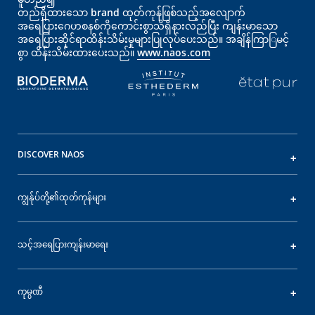
တည်ရှိထားသော brand ထုတ်ကုန်ဖြစ်သည့်အလျောက်
အရေပြား‌‌‌‌ဂေဟစနစ်ကိုကောင်းစွာသိရှိနားလည်ပြီး ကျန်းမာသော
အရေပြားဆိုင်ရာထိန်းသိမ်းမှုများပြုလုပ်ပေးသည်။ အချိန်ကြာြမင့်
စွာ ထိန်းသိမ်းထားပေးသည်။
www.naos.com
DISCOVER NAOS
ကျွန်ုပ်တို့၏ထုတ်ကုန်များ
သင့်အရေပြားကျန်းမာရေး
ကုမ္ပဏီ