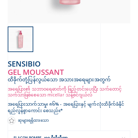
SENSIBIO
GEL MOUSSANT
ထိခိုက်တုံ့ပြန်လွယ်သော အသားအရေများအတွက်
အရေပြား၏ သဘာဝရေဓာတ်ကို ဖြည့်တင်းပေးပြီး သက်တောင့်
သက်သာဖြစ်စေသော micellar သန့်စင်ဂျယ်လ်
အရေပြားသာက်သာမှု၊ ၈၆% - အရေပြားနှင့် မျက်လုံးထိခိုက်ခံနိုင်
ရည်လွန်စွာကောင်း စေသည်။*
ဆုများရရှိထားသော
FLACON POMPE ၂၀၀ မီလီလီတာ