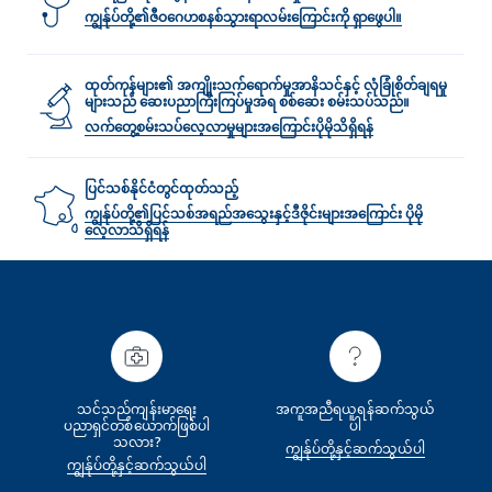
ကျွန်ုပ်တို့၏ဇီဝဂေဟစနစ်သွားရာလမ်း‌ကြောင်းကို ရှာဖွေပါ။
ထုတ်ကုန်များ၏ အကျိုးသက်ရောက်မှုအာနိသင်နှင့် လုံခြုံစိတ်ချရမှု
များသည် ဆေးပညာကြီးကြပ်မှုအရ စစ်ဆေး စမ်းသပ်သည်။
လက်တွေ့စမ်းသပ်လေ့လာမှုများအ‌‌‌ကြောင်းပိုမိုသိရှိရန်
ပြင်သစ်နိုင်ငံတွင်ထုတ်သည့်
ကျွန်ုပ်တို့၏ပြင်သစ်အရည်အသွေးနှင့်ဒီဇိုင်းများအကြောင်း ပိုမို
လေ့လာသိရှိရန်
သင်သည်ကျန်းမာရေး
အကူအညီရယူရန်ဆက်သွယ်
ပညာရှင်တစ်‌ယောက်ဖြစ်ပါ
ပါ
သလား?
ကျွန်ုပ်တို့နှင့်ဆက်သွယ်ပါ
ကျွန်ုပ်တို့နှင့်ဆက်သွယ်ပါ