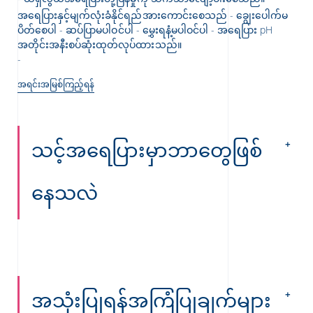
အရေပြားနှင့်မျက်လုံးခံနိုင်ရည်အားကောင်းစေသည် - ချွေး‌ပေါက်မ
ပိတ်စေပါ - ဆပ်ပြာမပါဝင်ပါ - မွှေးရနံ့မပါဝင်ပါ - အရေပြား pH
အတိုင်းအနီးစပ်ဆုံးထုတ်လုပ်ထားသည်။
အရင်းအမြစ်ကြည့်ရန်
သင့်အရေပြားမှာဘာတွေဖြစ်
နေသလဲ
အသုံးပြုရန်အကြံပြုချက်များ