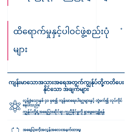
ထိရောက်မှုနှင့်ပါဝင်ဖွဲ့စည်းပုံ
များ
ကျန်းမာသောအသားအရေအတွက်ကျွန်ုပ်တို့ကတိပေး
နိုင်သော အချက်များ
လွန်ခဲ့သောနှစ် ၄၀ မှစ၍ ကျန်းမာရေးပါရဂူများနှင့် တွဲဖက်၍ လုပ်ကိုင်
နေပါသည်။
ကျွန်ုပ်တို့ရဲ့အရေပြားဆိုင်ရာ ကူညီနိုင်မှုကို ရှာဖွေတွေ့ရှိရန်
အရေပြားကိုအလွန်အလေးအနက်ထားမှု