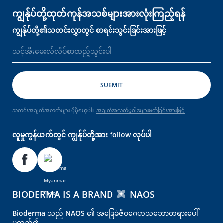
ကျွန်ုပ်တို့ထုတ်ကုန်အသစ်များအားလုံးကြည့်ရန်
ကျွန်ုပ်တို့၏သတင်းလွှာတွင် စာရင်းသွင်းခြင်းအားဖြင့်
သတင်းအချက်အလက်များ ပိုမိုရယူပါ။
အချက်အလက်မူဝါဒများဖတ်ခြင်းအားဖြင့်
လူမှုကွန်ယက်တွင် ကျွန်ုပ်တို့အား follow လုပ်ပါ
BIODERMA IS A BRAND
NAOS
Bioderma သည် NAOS ၏ အခြေခံဇီဝဂေဟသဘောတရားပေါ်
မူတည်၍