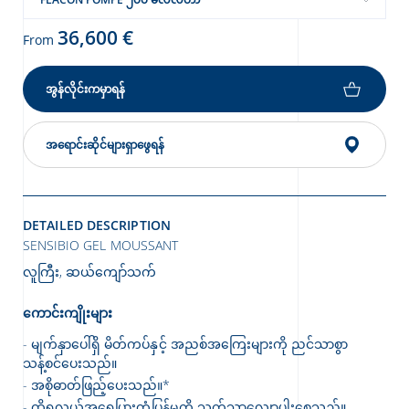
36,600 €
From
အွန်လိုင်းကမှာရန်
အရောင်းဆိုင်များရှာဖွေရန်
DETAILED DESCRIPTION
SENSIBIO GEL MOUSSANT
လူကြီး, ဆယ်ကျော်သက်
ကောင်းကျိုးများ
မျက်နှာပေါ်ရှိ မိတ်ကပ်နှင့် အညစ်အကြေးများကို ညင်သာစွာ
သန့်စင်ပေးသည်။
အစိုဓာတ်ဖြည့်ပေးသည်။*
ထိရှလွယ်အရေပြားတုံ့ပြန်မှုကို သက်သာလျော့ပါးစေသည်။